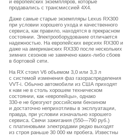
и европейских экземпляров, которые
продавались с трансмиссией 4X4.
Даже самые старые экземпляры Lexus RX300
при условии хорошего ухода и качественного
сервиса, как правило, находятся в прекрасном
состоянии. Электрооборудование отличается
надежностью. На европейских версиях RX300 и
даже на американских RX330 после нескольких
зимних сезонов не замечено каких-либо сбоев
в бортовой сети.
На RX стоял V6 объемом 3,0 или 3,3 л
с системой изменения фаз газораспределения
VVT-i.
Обычно автомобили из США приходят
к нам не в столь хорошем техническом
состоянии, как «европейцы», однако
330-е не брезгуют
российским бензином
и достаточно неприхотливы в эксплуатации,
правда, при условии изначально хорошего
сервиса. Свечи зажигания
(550—790 руб.)
с платиновыми электродами редко выходят
из строя раньше 30 000 км пробега. Известны